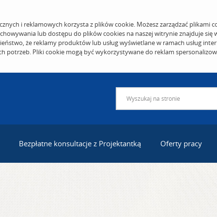
cznych i reklamowych korzysta z plików cookie. Możesz zarządzać plikami c
echowywania lub dostępu do plików cookies na naszej witrynie znajduje się
eństwo, że reklamy produktów lub usług wyświetlane w ramach usług inter
ich potrzeb. Pliki cookie mogą być wykorzystywane do reklam spersonalizo
Bezpłatne konsultacje z Projektantką
Oferty pracy