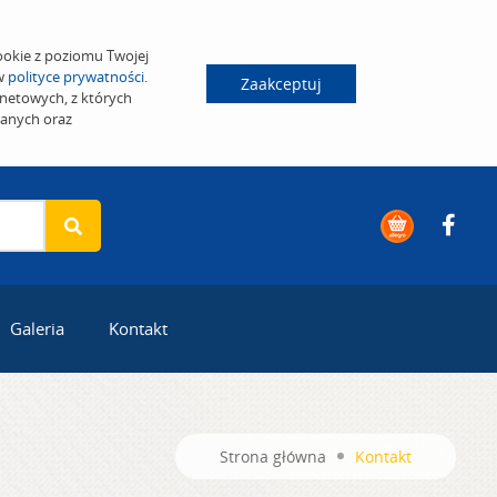
ookie z poziomu Twojej
 w
polityce prywatności
.
Zaakceptuj
netowych, z których
wanych oraz
Galeria
Kontakt
Strona główna
Kontakt