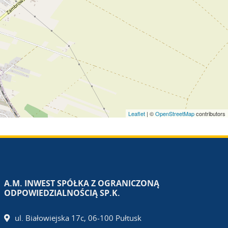
Leaflet
| ©
OpenStreetMap
contributors
A.M. INWEST SPÓŁKA Z OGRANICZONĄ
ODPOWIEDZIALNOŚCIĄ SP.K.
ul. Białowiejska 17c, 06-100 Pułtusk