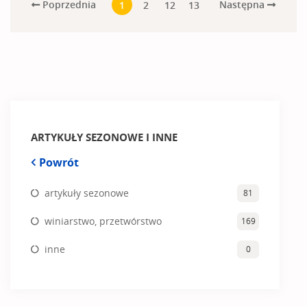
Poprzednia
Następna
1
2
12
13
ARTYKUŁY SEZONOWE I INNE
Powrót
artykuły sezonowe
81
winiarstwo, przetwórstwo
169
inne
0