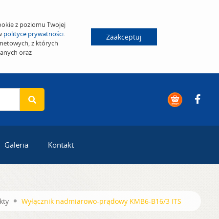
ookie z poziomu Twojej
 w
polityce prywatności
.
Zaakceptuj
netowych, z których
wanych oraz
Galeria
Kontakt
kty
Wyłącznik nadmiarowo-prądowy KMB6-B16/3 ITS